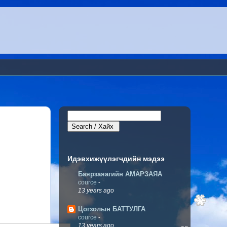
Идэвхижүүлэгчдийн мэдээ
Баярзаяагийн АМАРЗАЯА
cource
-
13 years ago
Цогзолын БАТТУЛГА
cource
-
13 years ago