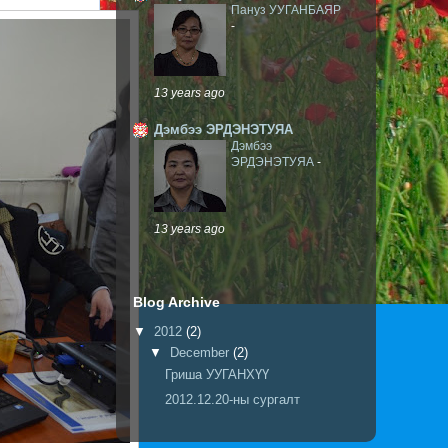
Пануз УУГАНБАЯР
-
13 years ago
Дэмбээ ЭРДЭНЭТУЯА
Дэмбээ
ЭРДЭНЭТУЯА
-
13 years ago
Blog Archive
▼
2012
(2)
▼
December
(2)
Гриша УУГАНХҮҮ
2012.12.20-ны сургалт