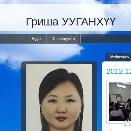
Гриша УУГАНХҮҮ
Нүүр
Танилцуулга
Wednesday, 
2012.1