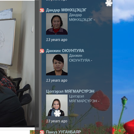
Дандар МӨНХЦЭЦЭГ
Дандар
МӨНХЦЭЦЭГ
-
13 years ago
Данжин ОЮУНТУЯА
Данжин
ОЮУНТУЯА
-
13 years ago
Цоггэрэл МЯГМАРСҮРЭН
Цоггэрэл
МЯГМАРСҮРЭН
-
13 years ago
Пануз УУГАНБАЯР